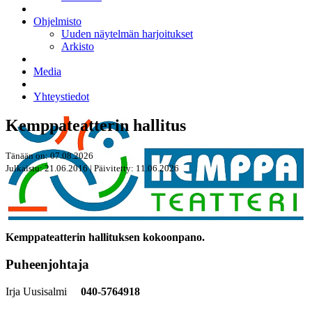
Ohjelmisto
Uuden näytelmän harjoitukset
Arkisto
Media
Yhteystiedot
Kemppateatterin hallitus
Tänään on: 07.08.2026
Julkaistu: 21.06.2016 | Päivitetty: 11.06.2026
Kemppateatterin hallituksen kokoonpano.
Puheenjohtaja
Irja Uusisalmi
040-5764918