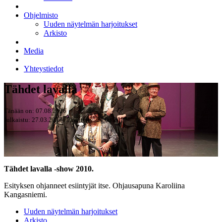
Ohjelmisto
Uuden näytelmän harjoitukset
Arkisto
Media
Yhteystiedot
Tähdet lavalla
Tänään on: 07.08.2026
Julkaistu: 27.03.2017 | Päivitetty: 27.03.2017
Tähdet lavalla -show 2010.
Esityksen ohjanneet esiintyjät itse. Ohjausapuna Karoliina
Kangasniemi.
Uuden näytelmän harjoitukset
Arkisto