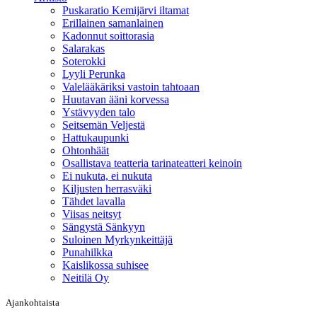
Puskaratio Kemijärvi iltamat
Erillainen samanlainen
Kadonnut soittorasia
Salarakas
Soterokki
Lyyli Perunka
Valelääkäriksi vastoin tahtoaan
Huutavan ääni korvessa
Ystävyyden talo
Seitsemän Veljestä
Hattukaupunki
Ohtonhäät
Osallistava teatteria tarinateatteri keinoin
Ei nukuta, ei nukuta
Kiljusten herrasväki
Tähdet lavalla
Viisas neitsyt
Sängystä Sänkyyn
Suloinen Myrkynkeittäjä
Punahilkka
Kaislikossa suhisee
Neitilä Oy
Ajankohtaista