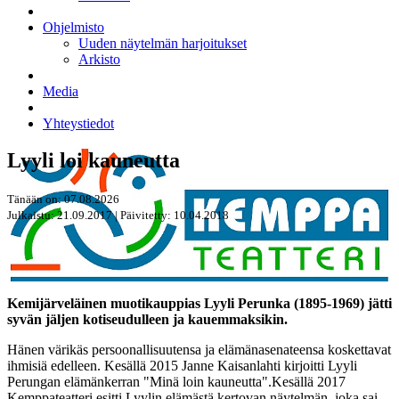
Ohjelmisto
Uuden näytelmän harjoitukset
Arkisto
Media
Yhteystiedot
Lyyli loi kauneutta
Tänään on: 07.08.2026
Julkaistu: 21.09.2017 | Päivitetty: 10.04.2018
Kemijärveläinen muotikauppias Lyyli Perunka (1895-1969) jätti
syvän jäljen kotiseudulleen ja kauemmaksikin.
Hänen värikäs persoonallisuutensa ja elämänasenateensa koskettavat
ihmisiä edelleen. Kesällä 2015 Janne Kaisanlahti kirjoitti Lyyli
Perungan elämänkerran "Minä loin kauneutta".Kesällä 2017
Kemppateatteri esitti Lyylin elämästä kertovan näytelmän, joka sai