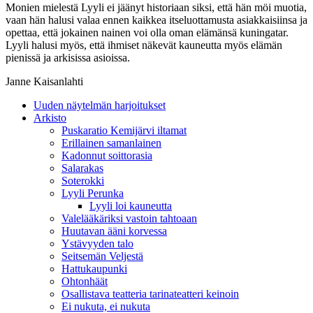
Monien mielestä Lyyli ei jäänyt historiaan siksi, että hän möi muotia,
vaan hän halusi valaa ennen kaikkea itseluottamusta asiakkaisiinsa ja
opettaa, että jokainen nainen voi olla oman elämänsä kuningatar.
Lyyli halusi myös, että ihmiset näkevät kauneutta myös elämän
pienissä ja arkisissa asioissa.
Janne Kaisanlahti
Uuden näytelmän harjoitukset
Arkisto
Puskaratio Kemijärvi iltamat
Erillainen samanlainen
Kadonnut soittorasia
Salarakas
Soterokki
Lyyli Perunka
Lyyli loi kauneutta
Valelääkäriksi vastoin tahtoaan
Huutavan ääni korvessa
Ystävyyden talo
Seitsemän Veljestä
Hattukaupunki
Ohtonhäät
Osallistava teatteria tarinateatteri keinoin
Ei nukuta, ei nukuta