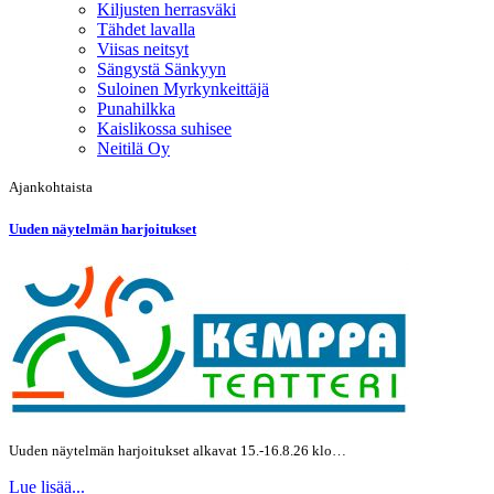
Kiljusten herrasväki
Tähdet lavalla
Viisas neitsyt
Sängystä Sänkyyn
Suloinen Myrkynkeittäjä
Punahilkka
Kaislikossa suhisee
Neitilä Oy
Ajankohtaista
Uuden näytelmän harjoitukset
Uuden näytelmän harjoitukset alkavat 15.-16.8.26 klo…
Lue lisää...