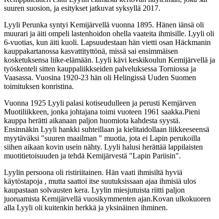
suuren suosion, ja esitykset jatkuvat syksyllä 2017.
Lyyli Perunka syntyi Kemijärvellä vuonna 1895. Hänen iänsä oli
muurari ja äiti ompeli lastenhoidon ohella vaateita ihmisille. Lyyli oli
6-vuotias, kun äiti kuoli. Lapsuudestaan hän vietti osan Häckmanin
kauppakartanossa kasvattityttönä, missä sai ensimmäisen
kosketuksensa liike-elämään. Lyyli kävi keskikoulun Kemijärvellä ja
työskenteli sitten kauppaliikkseiden palveluksessa Torniossa ja
Vaasassa. Vuosina 1920-23 hän oli Helingissä Uuden Suomen
toimituksen konristina.
Vuonna 1925 Lyyli palasi kotiseudulleen ja perusti Kemjärven
Muotiliikkeen, jonka johtajana toimi vuoteen 1961 saakka.Pieni
kauppa herätti aikanaan paljon huomiota kahdesta syystä.
Ensinnäkin Lyyli hankki suhteillaan ja kielitaidollaan liikkeeseensä
myytäväksi "suuren maailman " muotia, jota ei Lapin perukoilla
siihen aikaan kovin usein nähty. Lyyli halusi herättää lappilaisten
muotitietoisuuden ja tehdä Kemijärvestä "Lapin Pariisin".
Lyylin persoona oli ristiriitainen. Hän vaati ihmisiltä hyviä
käytöstapoja , mutta saattoi itse suutuksissaan ajaa ihmisiä ulos
kaupastaan solvausten kera. Lyylin miesjutuista riitti paljon
juoruamista Kemijärvellä vuosikymmenten ajan.Kovan ulkokuoren
alla Lyyli oli kuitenkin herkkä ja yksinäinen ihminen.